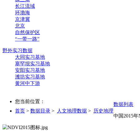
长江流域
环渤海
京津冀
北京
自然保护区
“一带一路”
野外实习数据
大同实习基地
塞罕坝实习基地
安阳实习基地
潍坊实习基地
黄河中下游
您当前位置：
数据列表
首页
>
数据目录
>
人文地理数据
>
历史地理
中国201